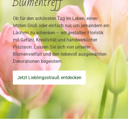
Blumentreff
Ob für den schönsten Tag im Leben, einen
letzten Gruß oder einfach nur, um jemandem ein
Lächeln zu schenken – wir gestalten Floristik
mit Gefühl, Kreativität und handwerklicher
Präzision. Lassen Sie sich von unserer
Blumenvielfalt und den liebevoll ausgewählten
Dekorationen begeistern.
Jetzt Lieblingsstrauß entdecken