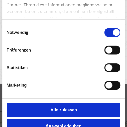
Partner führen diese Informationen möglicherweise mit
weiteren Daten zusammen, die Sie ihnen bereitgestellt
haben oder die sie im Rahmen Ihrer Nutzung der Dienste
gesammelt haben.
Einwilligungsauswahl
Notwendig
Deko-Artikel
Präferenzen
Neben unseren Blumenarrangements finden Sie bei
uns liebevoll ausgewählte Deko-Artikel, die Ihr Zuhause
Statistiken
oder Ihre Feier mit stilvollen Akzenten verschönern.
Marketing
Wir sind
Partnerflorist!
Alle zulassen
Auswahl erlauben